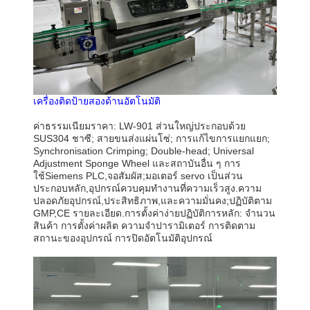
เครื่องติดป้ายสองด้านอัตโนมัติ
ค่าธรรมเนียม
ราคา: LW-901 ส่วนใหญ่ประกอบด้วย
SUS304 ชาซี; สายขนส่งแผ่นโซ่; การแก้ไขการแยกแยก;
Synchronisation Crimping; Double-head; Universal
Adjustment Sponge Wheel และสถาบันอื่น ๆ การ
ใช้Siemens PLC,จอสัมผัส;มอเตอร์ servo เป็นส่วน
ประกอบหลัก,อุปกรณ์ควบคุมทํางานที่ความเร็วสูง.ความ
ปลอดภัยอุปกรณ์,ประสิทธิภาพ,และความมั่นคง;ปฏิบัติตาม
GMP,CE รายละเอียด.การตั้งค่าง่ายปฏิบัติการหลัก: จํานวน
สินค้า การตั้งค่าผลิต ความจําปารามิเตอร์ การติดตาม
สถานะของอุปกรณ์ การปิดอัตโนมัติอุปกรณ์