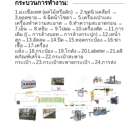
กระบวนการทํางาน:
1.มะเขือเทศ (ผลไม้หรือผัก) → 2.ขุดนิวเคลียร์ →
3.ยอดขาย→ 4.ฉีดน้ําโซดา→ 5.เครื่องเป่าและ
เครื่องทําความสะอาด → 6.ทําความสะอาดก่อน →
7.เย็น → 8.หยิบ → 9.ไปผม→10.เครื่องตัด →11.การ
เติม ((←การล้างบอท←การล้างกระปุก)→12.เทน้ํา
สุก→13.อัดลม→14.ปิด→15.ทอดกระป๋อง→16.ฆ่า
เชื้อ→17.เครื่อง
แห้ง→18.กระป๋อง
→
19.โกดัง→20.Labeler→21.ผลิ
ตภัณฑ์เสร็จ→22.กระเป๋าสะพาย
กระเป๋า→23.กระเป๋าสะพายกระเป๋า→24.การส่ง