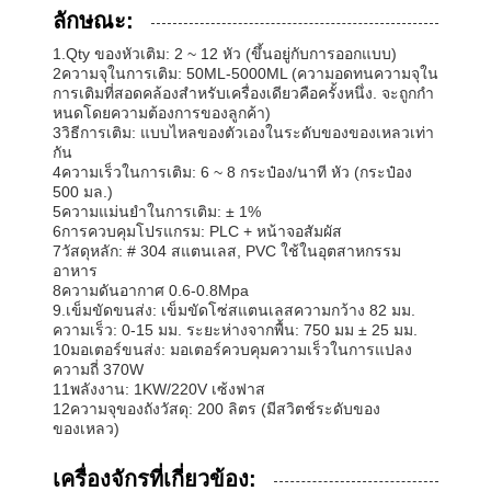
ลักษณะ:
1.Qty ของหัวเติม: 2 ~ 12 หัว (ขึ้นอยู่กับการออกแบบ)
2ความจุในการเติม: 50ML-5000ML (ความอดทนความจุใน
การเติมที่สอดคล้องสําหรับเครื่องเดียวคือครั้งหนึ่ง. จะถูกกํา
หนดโดยความต้องการของลูกค้า)
3วิธีการเติม: แบบไหลของตัวเองในระดับของของเหลวเท่า
กัน
4ความเร็วในการเติม: 6 ~ 8 กระป๋อง/นาที หัว (กระป๋อง
500 มล.)
5ความแม่นยําในการเติม: ± 1%
6การควบคุมโปรแกรม: PLC + หน้าจอสัมผัส
7วัสดุหลัก: # 304 สแตนเลส, PVC ใช้ในอุตสาหกรรม
อาหาร
8ความดันอากาศ 0.6-0.8Mpa
9.เข็มขัดขนส่ง: เข็มขัดโซ่สแตนเลสความกว้าง 82 มม.
ความเร็ว: 0-15 มม. ระยะห่างจากพื้น: 750 มม ± 25 มม.
10มอเตอร์ขนส่ง: มอเตอร์ควบคุมความเร็วในการแปลง
ความถี่ 370W
11พลังงาน: 1KW/220V เซ้งฟาส
12ความจุของถังวัสดุ: 200 ลิตร (มีสวิตช์ระดับของ
ของเหลว)
เครื่องจักรที่เกี่ยวข้อง: