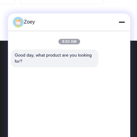
Zoey
9:03 AM
รับใบเสนอราคา
Good day, what product are you looking 
for?
358 ถนนฮุยดา ตําบลจางยาน จังหวัดจินชาน เชียงใหม่
Tel:
+86-021-6769-1848
E-mail:
niwei72@leadworld.cn