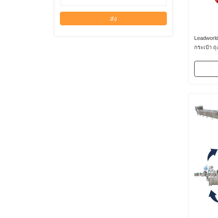
ส่ง
Leadworld
กระเป๋า ถุ